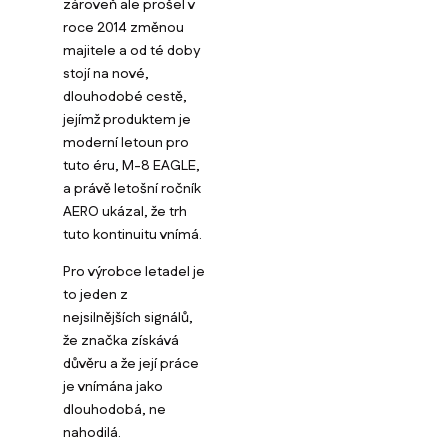
zároveň ale prošel v
roce 2014 změnou
majitele a od té doby
stojí na nové,
dlouhodobé cestě,
jejímž produktem je
moderní letoun pro
tuto éru, M-8 EAGLE,
a právě letošní ročník
AERO ukázal, že trh
tuto kontinuitu vnímá.
Pro výrobce letadel je
to jeden z
nejsilnějších signálů,
že značka získává
důvěru a že její práce
je vnímána jako
dlouhodobá, ne
nahodilá.