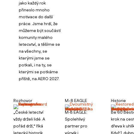
jako každý rok
přineslo mnoho
motivace do další
práce. Jsme hrdí, že
můžeme být součástí
komunity malého
letecvtví, a těšíme se
na všechny, se
kterými jsme se
potkali, i na ty, se
kterými se potkáme
příště, na AERO 2027.
Rozhovor
M-8 EAGLE
Historie
„České letectví
M‑8 EAGLE:
Be 60 Bestio
vždy drželi lidé. A
Spolehlivý
krok na ces
pořád drží,“ říká
partner pro
dřeva k uhlí
letecký historik
výcvik i
Když 1. dubn