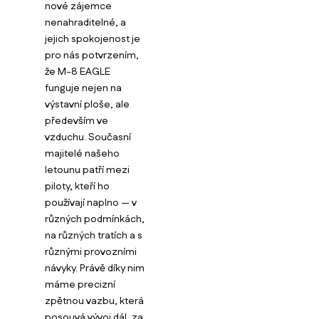
nové zájemce
nenahraditelné, a
jejich spokojenost je
pro nás potvrzením,
že M-8 EAGLE
funguje nejen na
výstavní ploše, ale
především ve
vzduchu. Současní
majitelé našeho
letounu patří mezi
piloty, kteří ho
používají naplno — v
různých podmínkách,
na různých tratích a s
různými provozními
návyky. Právě díky nim
máme precizní
zpětnou vazbu, která
posouvá vývoj dál, za