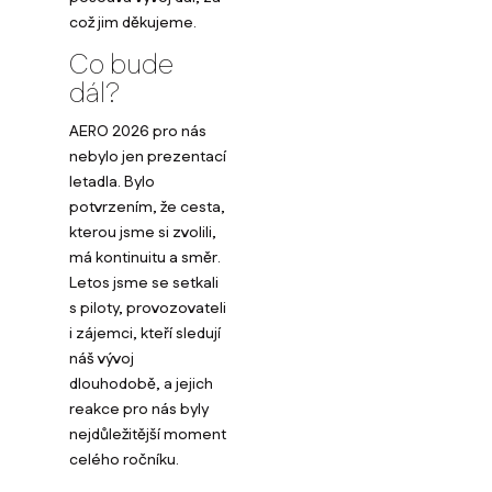
což jim děkujeme.
Co bude
dál?
AERO 2026 pro nás
nebylo jen prezentací
letadla. Bylo
potvrzením, že cesta,
kterou jsme si zvolili,
má kontinuitu a směr.
Letos jsme se setkali
s piloty, provozovateli
i zájemci, kteří sledují
náš vývoj
dlouhodobě, a jejich
reakce pro nás byly
nejdůležitější moment
celého ročníku.