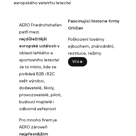
evropského veletrhu letectví
Fascinující historie firmy
AERO Friedrichshafen
Orličan
patří mezi
nejdůležitější
Poškození továrny
evropské události
v
výbuchem, znárodnění,
oblasti lehkého a
restituce, režimy
sportovního letectví.
Více
Je to místo, kde se
potkává B2B i B2C
svět: výrobci,
dodavatelé, školy,
provozovatelé, piloti,
budoucí majitelé i
odborná veřejnost.
Pro mnoho firem je
AERO zároveň
nejpřesnějším