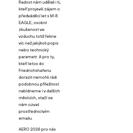
Radost nám udělali i ti,
kteří projevili zájem o
předváděcí let s M‑8
EAGLE, osobní
zkušenost ve
vzduchu totiž řekne
víc než jakýkoli popis
nebo technický
parametr. A pro ty,
kteří letos do
Friedrichshafenu
dorazit nemohli rádi
podobnou příležitost
nabídneme i v dalších
měsících, stačí se
nám ozvat
prostřednictvím
emailu.
AERO 2026 pro nás