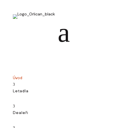
a
Úvod
3
Letadla
3
Dealeři
3