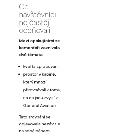
Co
návštěvníci
nejčastěji
oceňovali
Mezi opakujícími se
komentáři zaznívala
dvě témata:
kvalita zpracování,
prostor v kabině,
který mnozí
přirovnávali k tomu,
na co jsou zvyklí z
General Aviation.
Tato srovnání se
objevovala nezávisle
na sobě během