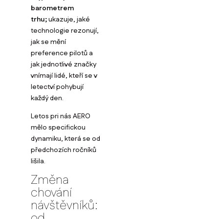
barometrem
trhu;
ukazuje, jaké
technologie rezonují,
jak se mění
preference pilotů a
jak jednotlivé značky
vnímají lidé, kteří se v
letectví pohybují
každý den.
Letos pri nás AERO
mělo specifickou
dynamiku, která se od
předchozích ročníků
lišila.
Změna
chování
návštěvníků:
od