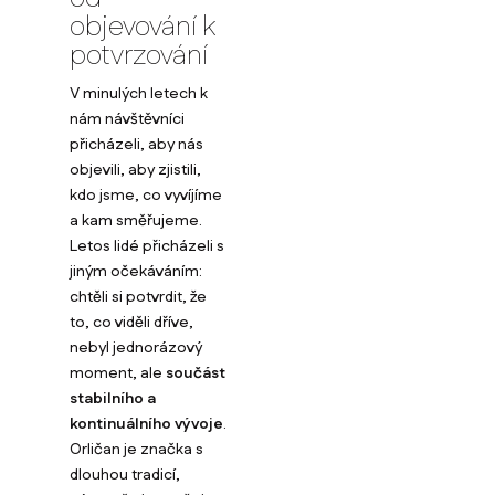
objevování k
potvrzování
V minulých letech k
nám návštěvníci
přicházeli, aby nás
objevili, aby zjistili,
kdo jsme, co vyvíjíme
a kam směřujeme.
Letos lidé přicházeli s
jiným očekáváním:
chtěli si potvrdit, že
to, co viděli dříve,
nebyl jednorázový
moment, ale
součást
stabilního a
kontinuálního vývoje
.
Orličan je značka s
dlouhou tradicí,