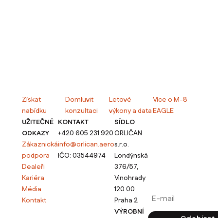
Získat
Domluvit
Letové
Více o M-8
nabídku
konzultaci
výkony a data
EAGLE
UŽITEČNÉ
KONTAKT
SÍDLO
ODKAZY
+420 605 231 920
ORLIČAN
Připojte se k
Zákaznická
info@orlican.aero
s.r.o.
duchu tradic
podpora
IČO: 03544974
Londýnská
Orličan
Dealeři
376/57,
Kariéra
Vinohrady
Updaty, aktualizace, 
Média
120 00
Kontakt
Praha 2
VÝROBNÍ